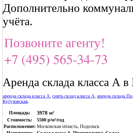
Дополнительно коммунал
учёта.
Позвоните агенту!
+7 (495) 565-34-73
Аренда склада класса А в
аренда склада класса А
,
снять склад класса А
,
аренда склада По
Кутузовская
.
3978 м²
Площадь:
Стоимость:
5500 р/м²/год
Расположение:
Московская область, Подольск
Назначение:
Склад класса A
,
Производство
,
Склад