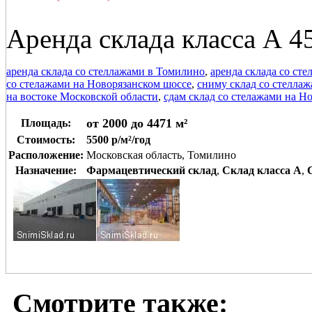
Аренда склада класса А 4
аренда склада со стеллажами в Томилино
,
аренда склада со ст
со стелажами на Новорязанском шоссе
,
сниму склад со стеллаж
на востоке Московской области
,
сдам склад со стелажами на Н
от 2000 до 4471 м²
Площадь:
Стоимость:
5500 р/м²/год
Расположение:
Московская область, Томилино
Назначение:
Фармацевтический склад
,
Склад класса A
,
Смотрите также: