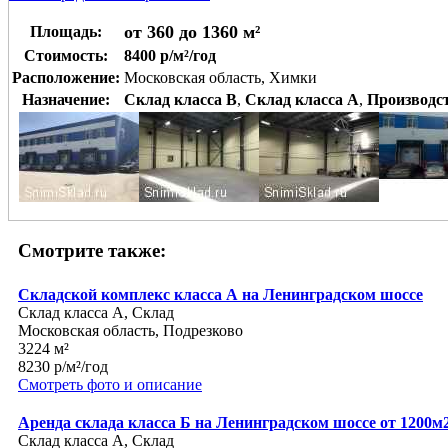
от 360 до 1360 м²
Площадь:
Стоимость:
8400 р/м²/год
Расположение:
Московская область, Химки
Назначение:
Склад класса B
,
Склад класса A
,
Производс
Смотрите также:
Складской комплекс класса А на Ленинградском шоссе
Склад класса A, Склад
Московская область, Подрезково
3224 м²
8230 р/м²/год
Смотреть фото и описание
Аренда склада класса Б на Ленинградском шоссе от 1200м
Склад класса A, Склад