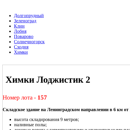
Долгопрудный
Зеленоград
Клин
Лобня
Поварово
Солнечногорск
Сходня
Химки
Химки Лоджистик 2
Номер лота -
157
Складское здание на Ленинградском направлении в 6 км 
высота складирования 9 метров;
наливные полы;
доковые ворота с герметизаторами и уравнительными пла