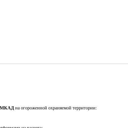
от МКАД
на огороженной охраняемой территории:
тформами из расчета;