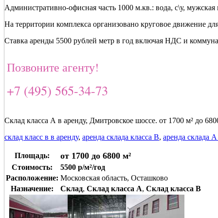
Административно-офисная часть 1000 м.кв.: вода, с\у, мужская 
На территории комплекса организовано круговое движение для 
Ставка аренды 5500 рублей метр в год включая НДС и коммун
Позвоните агенту!
+7 (495) 565-34-73
Склад класса А в аренду, Дмитровское шоссе. от 1700 м² до 680
склад класс в в аренду
,
аренда склада класса В
,
аренда склада А
от 1700 до 6800 м²
Площадь:
Стоимость:
5500 р/м²/год
Расположение:
Московская область, Осташково
Назначение:
Склад
,
Склад класса A
,
Склад класса B