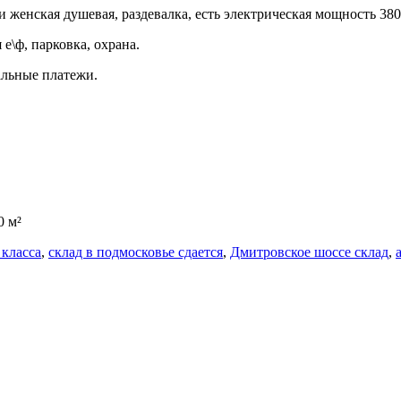
и женская душевая, раздевалка, есть электрическая мощность 380
е\ф, парковка, охрана.
альные платежи.
0 м²
 класса
,
склад в подмосковье сдается
,
Дмитровское шоссе склад
,